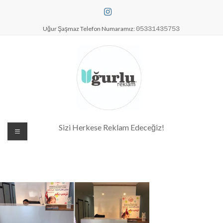
Skip
to
content
Uğur Şaşmaz Telefon Numaramız:
05331435753
Dijital Baskı Merkezi| Antalya
Sizi Herkese Reklam Edeceğiz!
Reklam Baskı| Antalya Tabela