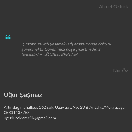
Ahmet Ozturk
İş memnuniyeti yasamak istiyorsanız onda dokuzu
güvenmektir.Güvenimizi boşa çıkartmadınız
teşekkürler UĞURLU REKLAM
Nur Öz
Uğur Şaşmaz
Altındağ mahallesi, 162 sok. Uzay apt. No: 23 B Antalya/Muratpaşa
05331435753
ugurlureklamcilik@gmail.com