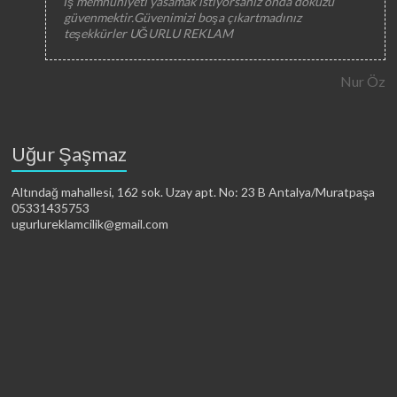
İş memnuniyeti yasamak istiyorsanız onda dokuzu
güvenmektir.Güvenimizi boşa çıkartmadınız
teşekkürler UĞURLU REKLAM
Nur Öz
Uğur Şaşmaz
Altındağ mahallesi, 162 sok. Uzay apt. No: 23 B Antalya/Muratpaşa
05331435753
ugurlureklamcilik@gmail.com