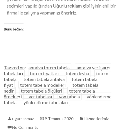
seçimleri yapıldığından
Uğurlu reklam
gibi işinin ehli bir
firma ile çalışma yapmanızı öneririz.
Bunu beğen:
Tagged on:
antalya totem tabela
antalya yer işaret
tabelaları
totem fiyatları
totem levha
totem
tabela
totem tabela antalya
totem tabela
fiyat
totem tabela modelleri
totem tabela
nedir
totem tabela ölçüleri
totem tabela
örnekleri
yer tabelası
yön tabela
yönlendirme
tabela
yönlendirme tabelaları
ugursasmaz
9 Temmuz 2020
Hizmetlerimiz
No Comments