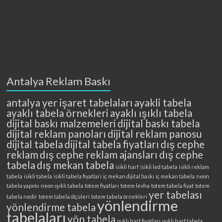
Antalya Reklam Baskı
antalya yer işaret tabelaları
ayakli tabela
ayaklı tabela örnekleri
ayaklı ışıklı tabela
dijital baskı malzemeleri
dijital baskı tabela
dijital reklam panoları
dijital reklam panosu
dijital tabela
dijital tabela fiyatları
dış cephe
reklam
dış cephe reklam ajansları
dış cephe
tabela
dış mekan tabela
isikli harf
isikli led tabela
isikli reklam
tabela
isikli tabela
isikli tabela fiyatlari
iç mekan dijital baskı
iç mekan tabela
neon
tabela yapımı
neon ışıklı tabela
totem fiyatları
totem levha
totem tabela fiyat
totem
yer tabelası
tabela nedir
totem tabela ölçüleri
totem tabela örnekleri
yönlendirme
yönlendirme tabela
tabelaları
yön tabela
ışıklı harf fiyatları
ışıklı harf tabela