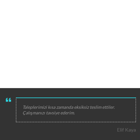
Taleplerimizi kısa zamanda eksiksiz teslim ettiler.
Çalışmanızı tavsiye ederim.
Elif Kaya