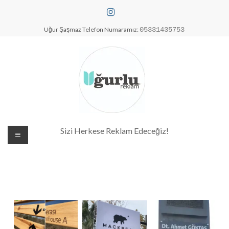
Uğur Şaşmaz Telefon Numaramız:
05331435753
Dijital Baskı Merkezi| Antalya
Sizi Herkese Reklam Edeceğiz!
Reklam Baskı| Antalya Tabela