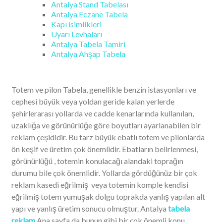
Antalya Stand Tabelası
Antalya Eczane Tabela
Kapı isimlikleri
Uyarı Levhaları
Antalya Tabela Tamiri
Antalya Ahşap Tabela
Totem ve pilon Tabela, genellikle benzin istasyonları ve
cephesi büyük veya yoldan geride kalan yerlerde
şehirlerarası yollarda ve cadde kenarlarında kullanılan,
uzaklığa ve görünürlüğe göre boyutları ayarlanabilen bir
reklam çeşididir. Bu tarz büyük ebatlı totem ve pilonlarda
ön keşif ve üretim çok önemlidir. Ebatların belirlenmesi,
görünürlüğü , totemin konulacağı alandaki toprağın
durumu bile çok önemlidir. Yollarda gördüğünüz bir çok
reklam kasedi eğrilmiş veya totemin komple kendisi
eğrilmiş totem yumuşak dolgu toprakda yanlış yapılan alt
yapı ve yanlış üretim sonucu olmuştur. Antalya
tabela
reklam
Ana sayfa da bunun gibi bir çok önemli konu