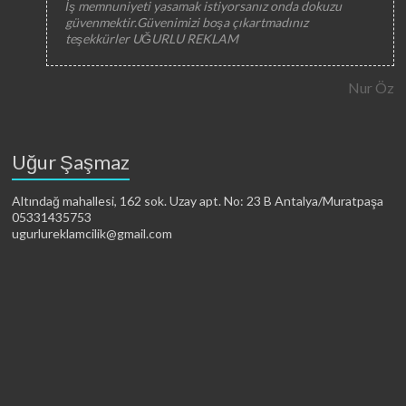
İş memnuniyeti yasamak istiyorsanız onda dokuzu
güvenmektir.Güvenimizi boşa çıkartmadınız
teşekkürler UĞURLU REKLAM
Nur Öz
Uğur Şaşmaz
Altındağ mahallesi, 162 sok. Uzay apt. No: 23 B Antalya/Muratpaşa
05331435753
ugurlureklamcilik@gmail.com