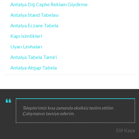
Antalya Dış Cephe Reklam Giydirme
Antalya Stand Tabelası
Antalya Eczane Tabela
Kapı isimlikleri
Uyarı Levhaları
Antalya Tabela Tamiri
Antalya Ahşap Tabela
Taleplerimizi kısa zamanda eksiksiz teslim ettiler.
Çalışmanızı tavsiye ederim.
Elif Kaya