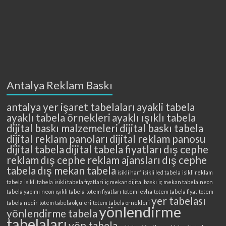
Antalya Reklam Baskı
antalya yer işaret tabelaları
ayakli tabela
ayaklı tabela örnekleri
ayaklı ışıklı tabela
dijital baskı malzemeleri
dijital baskı tabela
dijital reklam panoları
dijital reklam panosu
dijital tabela
dijital tabela fiyatları
dış cephe
reklam
dış cephe reklam ajansları
dış cephe
tabela
dış mekan tabela
isikli harf
isikli led tabela
isikli reklam
tabela
isikli tabela
isikli tabela fiyatlari
iç mekan dijital baskı
iç mekan tabela
neon
tabela yapımı
neon ışıklı tabela
totem fiyatları
totem levha
totem tabela fiyat
totem
yer tabelası
tabela nedir
totem tabela ölçüleri
totem tabela örnekleri
yönlendirme
yönlendirme tabela
tabelaları
yön tabela