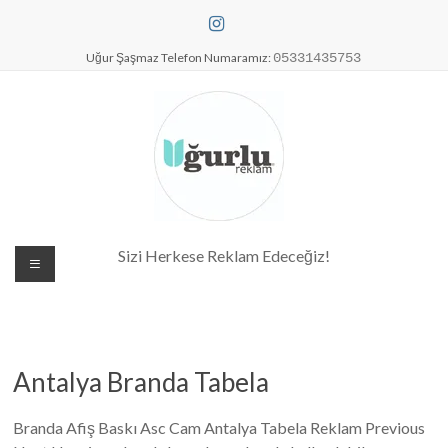
Skip
to
content
Uğur Şaşmaz Telefon Numaramız:
05331435753
Dijital Baskı Merkezi| Antalya
Sizi Herkese Reklam Edeceğiz!
Reklam Baskı| Antalya Tabela
Antalya Branda Tabela
Branda Afiş Baskı Asc Cam Antalya Tabela Reklam Previous