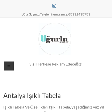
Skip
to
content
Uğur Şaşmaz Telefon Numaramız:
05331435753
Dijital Baskı Merkezi| Antalya
Sizi Herkese Reklam Edeceğiz!
Reklam Baskı| Antalya Tabela
Antalya Işıklı Tabela
Işıklı Tabela Ve Özellikleri Işıklı Tabela, yaşadığımız yüz yıl