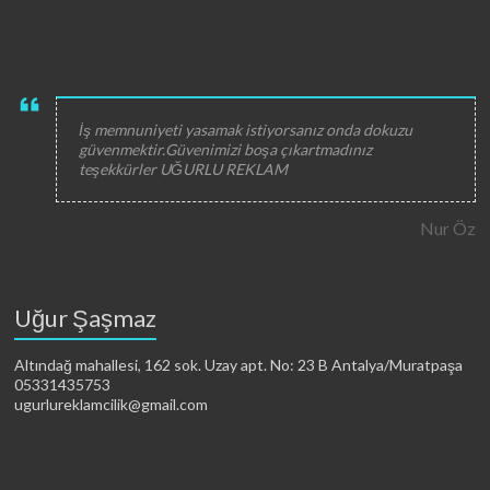
İş memnuniyeti yasamak istiyorsanız onda dokuzu
güvenmektir.Güvenimizi boşa çıkartmadınız
teşekkürler UĞURLU REKLAM
Nur Öz
Uğur Şaşmaz
Altındağ mahallesi, 162 sok. Uzay apt. No: 23 B Antalya/Muratpaşa
05331435753
ugurlureklamcilik@gmail.com