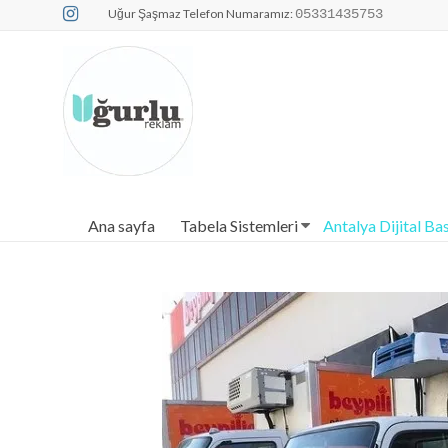
Uğur Şaşmaz Telefon Numaramız:
05331435753
Dijital Baskı 
Ana sayfa
Tabela Sistemleri
Antalya Dijital Ba