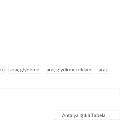
rı
araç giydirme
araç giydirme reklam
araç
Antalya Işıklı Tabela
→