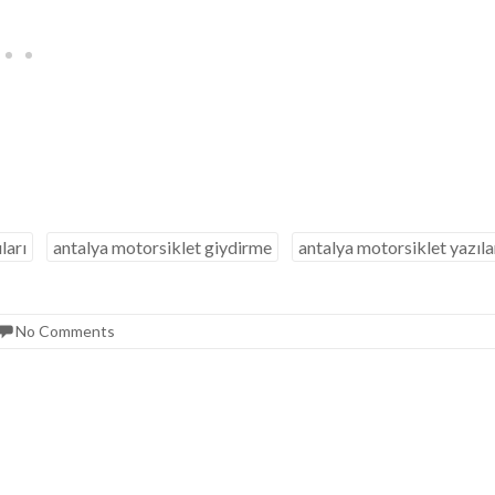
ları
antalya motorsiklet giydirme
antalya motorsiklet yazıla
No Comments