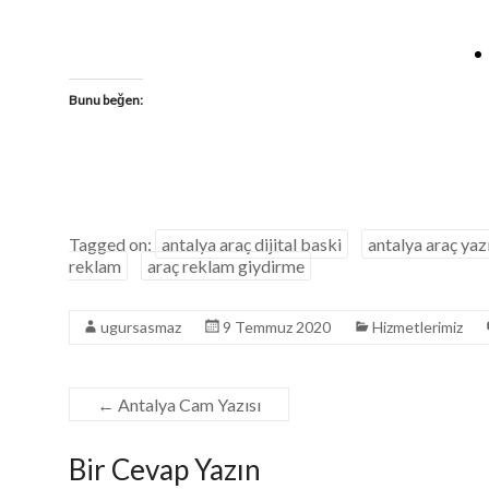
Bunu beğen:
Tagged on:
antalya araç dijital baski
antalya araç yazı
reklam
araç reklam giydirme
ugursasmaz
9 Temmuz 2020
Hizmetlerimiz
←
Antalya Cam Yazısı
Bir Cevap Yazın