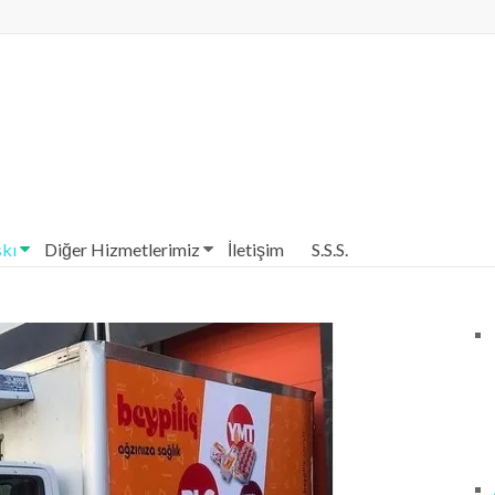
Merkezi| Antalya Reklam Baskı
skı
Diğer Hizmetlerimiz
İletişim
S.S.S.