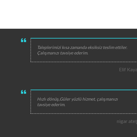
Taleplerimizi kısa zamanda eksiksiz teslim ettiler.
Çalışmanızı tavsiye ederim.
Elif Kay
Hızlı dönüş,Güler yüzlü hizmet, çalışmanızı
tavsiye ederim.
nigar ate