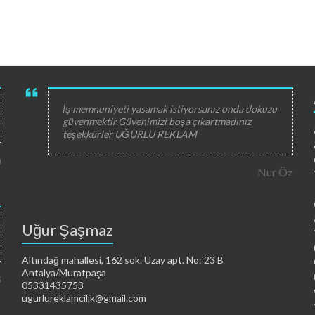
İş memnuniyeti yasamak istiyorsanız onda dokuzu
güvenmektir.Güvenimizi boşa çıkartmadınız
teşekkürler UĞURLU REKLAM
a
Nur Öz
Uğur Şaşmaz
Altındağ mahallesi, 162 sok. Uzay apt. No: 23 B
Antalya/Muratpaşa
ş
05331435753
ugurlureklamcilik@gmail.com