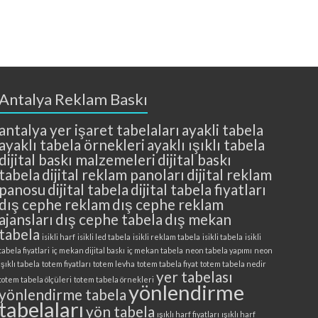
Antalya Reklam Baskı
antalya yer işaret tabelaları
ayakli tabela
ayaklı tabela örnekleri
ayaklı ışıklı tabela
dijital baskı malzemeleri
dijital baskı
tabela
dijital reklam panoları
dijital reklam
panosu
dijital tabela
dijital tabela fiyatları
dış cephe reklam
dış cephe reklam
ajansları
dış cephe tabela
dış mekan
tabela
isikli harf
isikli led tabela
isikli reklam tabela
isikli tabela
isikli
tabela fiyatlari
iç mekan dijital baskı
iç mekan tabela
neon tabela yapımı
neon
ışıklı tabela
totem fiyatları
totem levha
totem tabela fiyat
totem tabela nedir
yer tabelası
totem tabela ölçüleri
totem tabela örnekleri
yönlendirme
yönlendirme tabela
tabelaları
yön tabela
ışıklı harf fiyatları
ışıklı harf