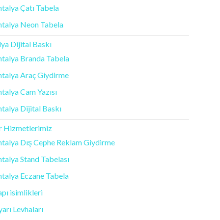
talya Çatı Tabela
ntalya Neon Tabela
ya Dijital Baskı
talya Branda Tabela
talya Araç Giydirme
talya Cam Yazısı
talya Dijital Baskı
r Hizmetlerimiz
ntalya Dış Cephe Reklam Giydirme
talya Stand Tabelası
talya Eczane Tabela
pı isimlikleri
arı Levhaları