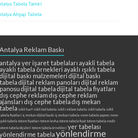
talya Tabela Tamiri
talya Ahşap Tabela
Antalya Reklam Baskı
antalya yer işaret tabelaları
ayakli tabela
ayaklı tabela örnekleri
ayaklı ışıklı tabela
dijital baskı malzemeleri
dijital baskı
tabela
dijital reklam panoları
dijital reklam
panosu
dijital tabela
dijital tabela fiyatları
dış cephe reklam
dış cephe reklam
ajansları
dış cephe tabela
dış mekan
tabela
isikli harf
isikli led tabela
isikli reklam tabela
isikli tabela
isikli
tabela fiyatlari
iç mekan dijital baskı
iç mekan tabela
neon tabela yapımı
neon
ışıklı tabela
totem fiyatları
totem levha
totem tabela fiyat
totem tabela nedir
yer tabelası
totem tabela ölçüleri
totem tabela örnekleri
yönlendirme
yönlendirme tabela