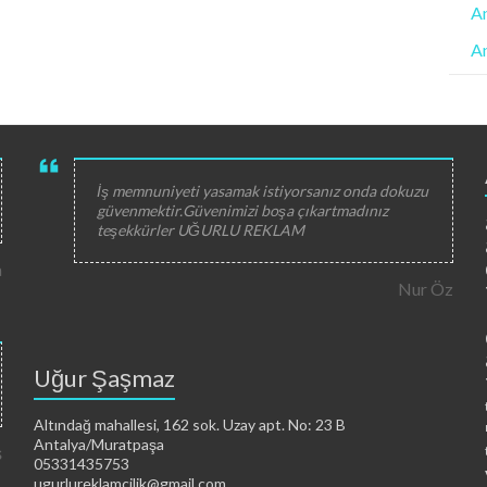
An
An
İş memnuniyeti yasamak istiyorsanız onda dokuzu
güvenmektir.Güvenimizi boşa çıkartmadınız
teşekkürler UĞURLU REKLAM
a
Nur Öz
Uğur Şaşmaz
Altındağ mahallesi, 162 sok. Uzay apt. No: 23 B
Antalya/Muratpaşa
ş
05331435753
ugurlureklamcilik@gmail.com