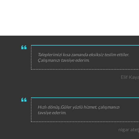
Taleplerimizi kısa zamanda eksiksiz teslim ettiler.
Çalışmanızı tavsiye ederim.
Elif Kay
Hızlı dönüş,Güler yüzlü hizmet, çalışmanızı
tavsiye ederim.
nigar ate