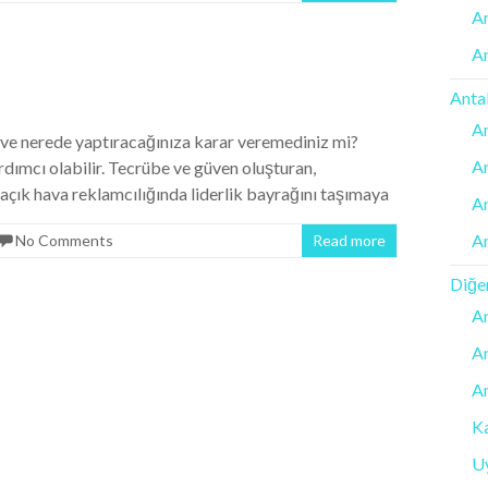
An
A
Antal
An
l ve nerede yaptıracağınıza karar veremediniz mi?
An
rdımcı olabilir. Tecrübe ve güven oluşturan,
 açık hava reklamcılığında liderlik bayrağını taşımaya
An
An
No Comments
Read more
Diğe
A
An
An
Ka
Uy