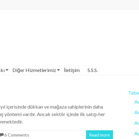
Merkezi| Antalya Reklam Baskı
skı
Diğer Hizmetlerimiz
İletişim
S.S.S.
Tabel
An
z yıl içerisinde dükkan ve mağaza sahiplerinin daha
A
ş yöntemi vardır. Ancak sektör içinde ilk satışı her
linmektedir.
An
A
6 Comments
Read more