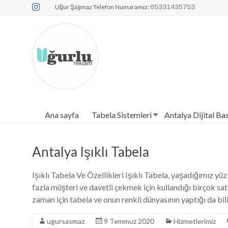
Skip
Uğur Şaşmaz Telefon Numaramız:
05331435753
to
content
Dijital Baskı 
Ana sayfa
Tabela Sistemleri
Antalya Dijital Ba
Antalya Işıklı Tabela
Işıklı Tabela Ve Özellikleri Işıklı Tabela, yaşadığımız yü
fazla müşteri ve davetli çekmek için kullandığı birçok satı
zaman için tabela ve onun renkli dünyasının yaptığı da bi
ugursasmaz
9 Temmuz 2020
Hizmetlerimiz