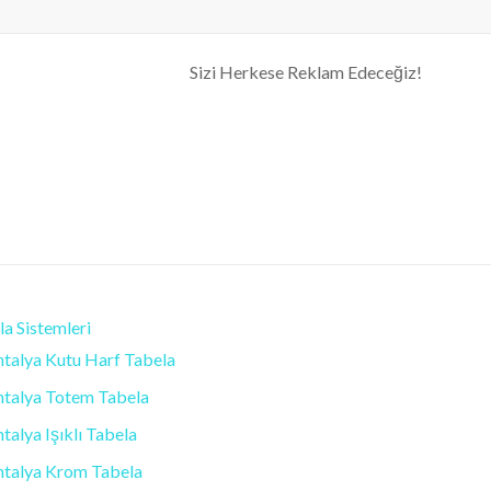
| Antalya Tabela
Sizi Herkese Reklam Edeceğiz!
a Sistemleri
talya Kutu Harf Tabela
ntalya Totem Tabela
talya Işıklı Tabela
ntalya Krom Tabela