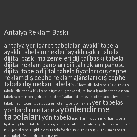
Antalya Reklam Baskı
antalya yer işaret tabelaları
ayakli tabela
ayaklı tabela örnekleri
ayaklı ışıklı tabela
dijital baskı malzemeleri
dijital baskı tabela
dijital reklam panoları
dijital reklam panosu
dijital tabela
dijital tabela fiyatları
dış cephe
reklam
dış cephe reklam ajansları
dış cephe
tabela
dış mekan tabela
isikli harf
isikli led tabela
isikli reklam
tabela
isikli tabela
isikli tabela fiyatlari
iç mekan dijital baskı
iç mekan tabela
neon
tabela yapımı
neon ışıklı tabela
totem fiyatları
totem levha
totem tabela fiyat
totem
yer tabelası
tabela nedir
totem tabela ölçüleri
totem tabela örnekleri
yönlendirme
yönlendirme tabela
tabelaları
yön tabela
ışıklı harf fiyatları
ışıklı harf tabela
fiyatları
ışıklı led tabela fiyatları
ışıklı levha
ışıklı neon tabela
ışıklı pleksi kutu harf
ışıklı pleksi tabela
ışıklı pleksi tabela fiyatları
ışıklı reklam
ışıklı reklam panoları
ışıklı tabela fiyat
ışıklı tabela m2 fiyatı