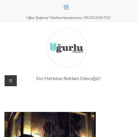
Skip
to
content
Uğur Şaşmaz Telefon Numaramız:
05331435753
Dijital Baskı Merkezi| Antalya
Sizi Herkese Reklam Edeceğiz!
Reklam Baskı| Antalya Tabela