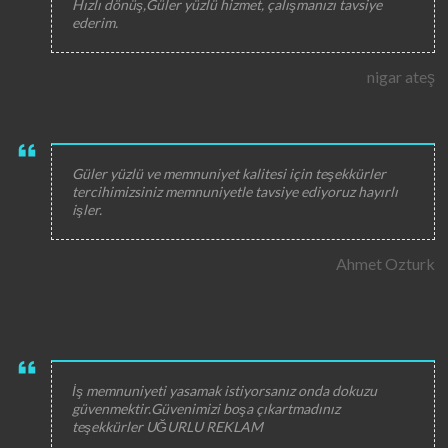
Hızlı dönüş,Güler yüzlü hizmet, çalışmanızı tavsiye
ederim.
nigar ateş
Güler yüzlü ve memnuniyet kalitesi için teşekkürler
tercihimizsiniz memnuniyetle tavsiye ediyoruz hayırlı
işler.
Ahmet Ozturk
İş memnuniyeti yasamak istiyorsanız onda dokuzu
güvenmektir.Güvenimizi boşa çıkartmadınız
teşekkürler UĞURLU REKLAM