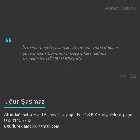
Ahmet Ozturk
İş memnuniyeti yasamak istiyorsanız onda dokuzu
güvenmektir.Güvenimizi boşa çıkartmadınız
teşekkürler UĞURLU REKLAM
Nur Öz
Uğur Şaşmaz
Altındağ mahallesi, 162 sok. Uzay apt. No: 23 B Antalya/Muratpaşa
05331435753
ugurlureklamcilik@gmail.com