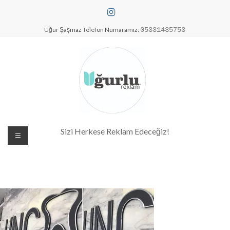
Skip
to
content
Uğur Şaşmaz Telefon Numaramız:
05331435753
Dijital Baskı Merkezi| Antalya
Sizi Herkese Reklam Edeceğiz!
Reklam Baskı| Antalya Tabela