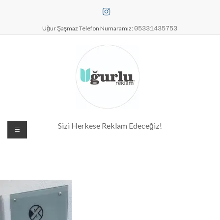
Skip
to
content
Uğur Şaşmaz Telefon Numaramız:
05331435753
Dijital Baskı Merkezi| Antalya
Sizi Herkese Reklam Edeceğiz!
Reklam Baskı| Antalya Tabela