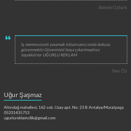
Ahmet Ozturk
İş memnuniyeti yasamak istiyorsanız onda dokuzu
güvenmektir.Güvenimizi boşa çıkartmadınız
teşekkürler UĞURLU REKLAM
Nur Öz
Uğur Şaşmaz
Altındağ mahallesi, 162 sok. Uzay apt. No: 23 B Antalya/Muratpaşa
05331435753
ugurlureklamcilik@gmail.com