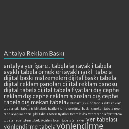
Antalya Reklam Baskı
antalya yer işaret tabelaları
ayakli tabela
ayaklı tabela örnekleri
ayaklı ışıklı tabela
dijital baskı malzemeleri
dijital baskı tabela
dijital reklam panoları
dijital reklam panosu
dijital tabela
dijital tabela fiyatları
dış cephe
reklam
dış cephe reklam ajansları
dış cephe
tabela
dış mekan tabela
isikli harf
isikli led tabela
isikli reklam
tabela
isikli tabela
isikli tabela fiyatlari
iç mekan dijital baskı
iç mekan tabela
neon
tabela yapımı
neon ışıklı tabela
totem fiyatları
totem levha
totem tabela fiyat
totem
yer tabelası
tabela nedir
totem tabela ölçüleri
totem tabela örnekleri
yönlendirme
yönlendirme tabela