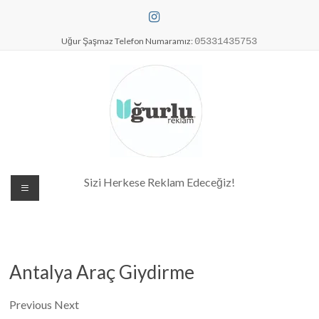
Skip
to
content
Uğur Şaşmaz Telefon Numaramız:
05331435753
Dijital Baskı Merkezi| Antalya
Sizi Herkese Reklam Edeceğiz!
Reklam Baskı| Antalya Tabela
Antalya Araç Giydirme
Previous Next