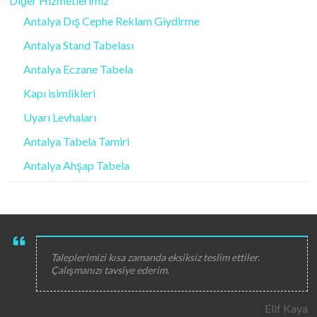
Diğer Hizmetlerimiz
Antalya Dış Cephe Reklam Giydirme
Antalya Stand Tabelası
Antalya Eczane Tabela
Kapı isimlikleri
Uyarı Levhaları
Antalya Tabela Tamiri
Antalya Ahşap Tabela
Taleplerimizi kısa zamanda eksiksiz teslim ettiler.
Çalışmanızı tavsiye ederim.
Elif Kaya