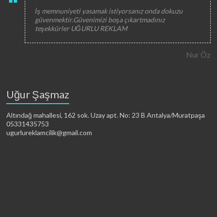
İş memnuniyeti yasamak istiyorsanız onda dokuzu
güvenmektir.Güvenimizi boşa çıkartmadınız
teşekkürler UĞURLU REKLAM
Nur Öz
Uğur Şaşmaz
Altındağ mahallesi, 162 sok. Uzay apt. No: 23 B Antalya/Muratpaşa
05331435753
ugurlureklamcilik@gmail.com