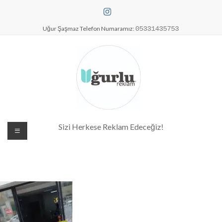
Skip
to
content
Uğur Şaşmaz Telefon Numaramız:
05331435753
Dijital Baskı Merkezi| Antalya
Sizi Herkese Reklam Edeceğiz!
Reklam Baskı| Antalya Tabela