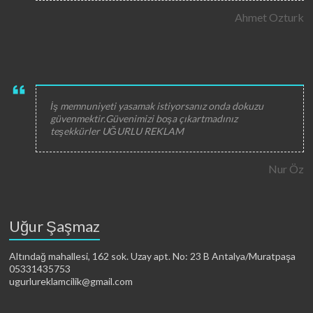
Ahmet Ozturk
İş memnuniyeti yasamak istiyorsanız onda dokuzu
güvenmektir.Güvenimizi boşa çıkartmadınız
teşekkürler UĞURLU REKLAM
Nur Öz
Uğur Şaşmaz
Altındağ mahallesi, 162 sok. Uzay apt. No: 23 B Antalya/Muratpaşa
05331435753
ugurlureklamcilik@gmail.com