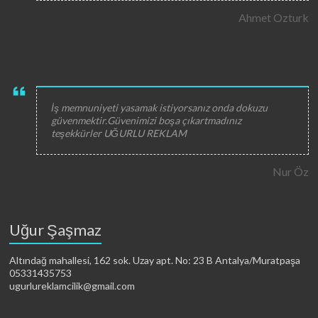
Ahmet Ozturk
İş memnuniyeti yasamak istiyorsanız onda dokuzu
güvenmektir.Güvenimizi boşa çıkartmadınız
teşekkürler UĞURLU REKLAM
Nur Öz
Uğur Şaşmaz
Altındağ mahallesi, 162 sok. Uzay apt. No: 23 B Antalya/Muratpaşa
05331435753
ugurlureklamcilik@gmail.com