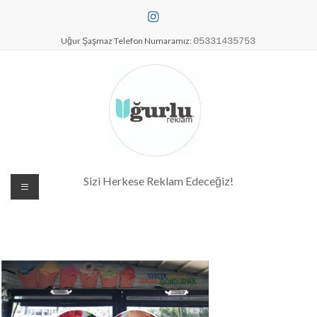
Skip
to
content
Uğur Şaşmaz Telefon Numaramız:
05331435753
Dijital Baskı Merkezi| Antalya
Sizi Herkese Reklam Edeceğiz!
Reklam Baskı| Antalya Tabela