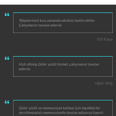
Taleplerimizi kısa zamanda eksiksiz teslim ettiler.
Çalışmanızı tavsiye ederim.
Elif Kaya
Hızlı dönüş,Güler yüzlü hizmet, çalışmanızı tavsiye
ederim.
nigar ateş
Güler yüzlü ve memnuniyet kalitesi için teşekkürler
tercihimizsiniz memnuniyetle tavsiye ediyoruz hayırlı