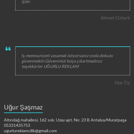
işler.
Ahmet Ozturk
İş memnuniyeti yasamak istiyorsanız onda dokuzu
güvenmektir.Güvenimizi boşa çıkartmadınız
teşekkürler UĞURLU REKLAM
Nur Öz
Uğur Şaşmaz
Altındağ mahallesi, 162 sok. Uzay apt. No: 23 B Antalya/Muratpaşa
05331435753
ugurlureklamcilik@gmail.com