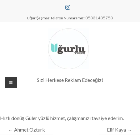
Skip
to
content
Uğur Şaşmaz Telefon Numaramız:
05331435753
Dijital Baskı Merkezi| Antalya
Sizi Herkese Reklam Edeceğiz!
Reklam Baskı| Antalya Tabela
Hızlı dönüş,Güler yüzlü hizmet, çalışmanızı tavsiye ederim.
←
Ahmet Ozturk
Elif Kaya
→