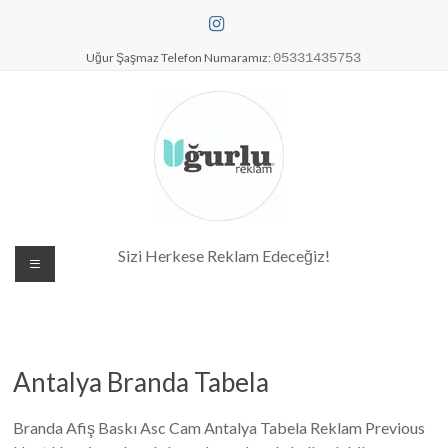
Skip
to
content
Uğur Şaşmaz Telefon Numaramız:
05331435753
Dijital Baskı Merkezi| Antalya
Sizi Herkese Reklam Edeceğiz!
Reklam Baskı| Antalya Tabela
Antalya Branda Tabela
Branda Afiş Baskı Asc Cam Antalya Tabela Reklam Previous