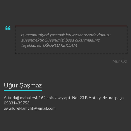
İş memnuniyeti yasamak istiyorsanız onda dokuzu
güvenmektir.Güvenimizi boşa çıkartmadınız
teşekkürler UĞURLU REKLAM
Nur Öz
Uğur Şaşmaz
Altındağ mahallesi, 162 sok. Uzay apt. No: 23 B Antalya/Muratpaşa
05331435753
ugurlureklamcilik@gmail.com