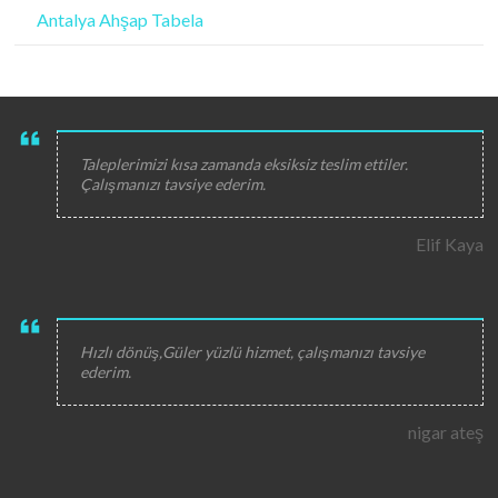
Antalya Ahşap Tabela
Taleplerimizi kısa zamanda eksiksiz teslim ettiler.
Çalışmanızı tavsiye ederim.
Elif Kaya
Hızlı dönüş,Güler yüzlü hizmet, çalışmanızı tavsiye
ederim.
nigar ateş