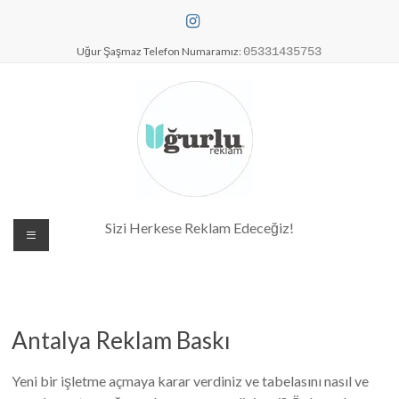
Skip
to
content
Uğur Şaşmaz Telefon Numaramız:
05331435753
Dijital Baskı Merkezi| Antalya
Sizi Herkese Reklam Edeceğiz!
Reklam Baskı| Antalya Tabela
Antalya Reklam Baskı
Yeni bir işletme açmaya karar verdiniz ve tabelasını nasıl ve