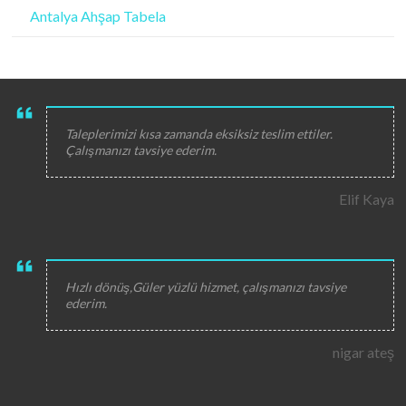
Antalya Ahşap Tabela
Taleplerimizi kısa zamanda eksiksiz teslim ettiler.
Çalışmanızı tavsiye ederim.
Elif Kaya
Hızlı dönüş,Güler yüzlü hizmet, çalışmanızı tavsiye
ederim.
nigar ateş