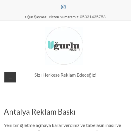
Skip
to
content
Uğur Şaşmaz Telefon Numaramız:
05331435753
Dijital Baskı Merkezi| Antalya
Sizi Herkese Reklam Edeceğiz!
Reklam Baskı| Antalya Tabela
Antalya Reklam Baskı
Yeni bir işletme açmaya karar verdiniz ve tabelasını nasıl ve