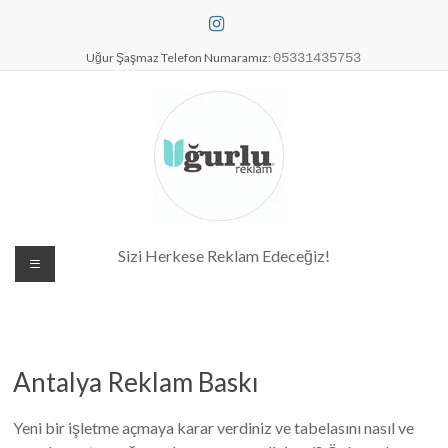
Skip
to
content
Uğur Şaşmaz Telefon Numaramız:
05331435753
Dijital Baskı Merkezi| Antalya
Sizi Herkese Reklam Edeceğiz!
Reklam Baskı| Antalya Tabela
Antalya Reklam Baskı
Yeni bir işletme açmaya karar verdiniz ve tabelasını nasıl ve