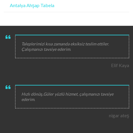
Antalya Ahşap Tabela
Taleplerimizi kısa zamanda eksiksiz teslim ettiler.
Çalışmanızı tavsiye ederim.
Elif Kaya
Hızlı dönüş,Güler yüzlü hizmet, çalışmanızı tavsiye
ederim.
nigar ateş