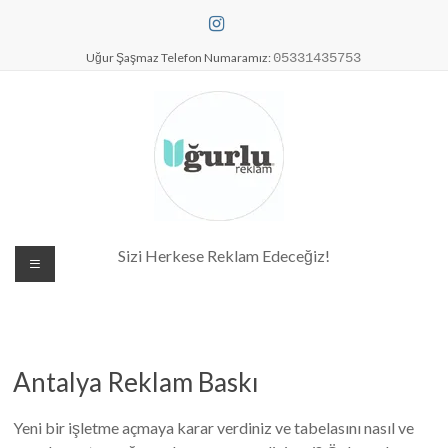
Skip
to
content
Uğur Şaşmaz Telefon Numaramız:
05331435753
Dijital Baskı Merkezi| Antalya
Sizi Herkese Reklam Edeceğiz!
Reklam Baskı| Antalya Tabela
Antalya Reklam Baskı
Yeni bir işletme açmaya karar verdiniz ve tabelasını nasıl ve