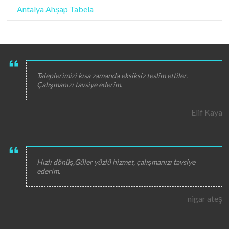
Antalya Ahşap Tabela
Taleplerimizi kısa zamanda eksiksiz teslim ettiler.
Çalışmanızı tavsiye ederim.
Elif Kaya
Hızlı dönüş,Güler yüzlü hizmet, çalışmanızı tavsiye
ederim.
nigar ateş