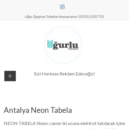
Skip
to
content
Uğur Şaşmaz Telefon Numaramız:
05331435753
Dijital Baskı Merkezi| Antalya
Sizi Herkese Reklam Edeceğiz!
Reklam Baskı| Antalya Tabela
Antalya Neon Tabela
NEON TABELA Neon; camın iki ucuna elektrot takılarak içine