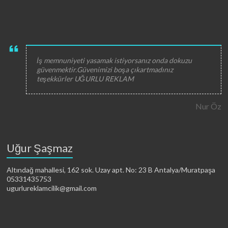
İş memnuniyeti yasamak istiyorsanız onda dokuzu
güvenmektir.Güvenimizi boşa çıkartmadınız
teşekkürler UĞURLU REKLAM
Nur Öz
Uğur Şaşmaz
Altındağ mahallesi, 162 sok. Uzay apt. No: 23 B Antalya/Muratpaşa
05331435753
ugurlureklamcilik@gmail.com