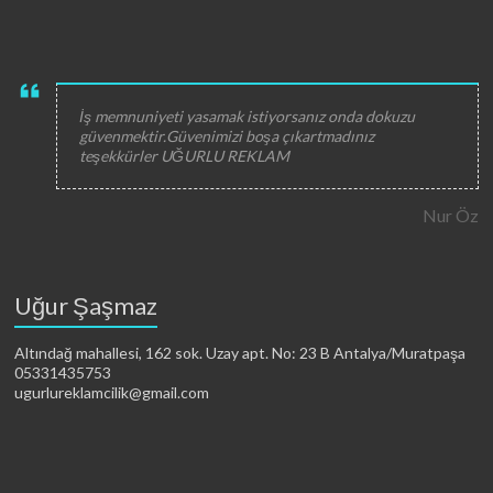
İş memnuniyeti yasamak istiyorsanız onda dokuzu
güvenmektir.Güvenimizi boşa çıkartmadınız
teşekkürler UĞURLU REKLAM
Nur Öz
Uğur Şaşmaz
Altındağ mahallesi, 162 sok. Uzay apt. No: 23 B Antalya/Muratpaşa
05331435753
ugurlureklamcilik@gmail.com