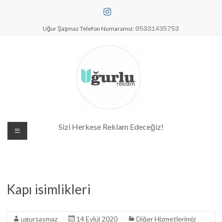
Skip
to
content
Uğur Şaşmaz Telefon Numaramız:
05331435753
Dijital Baskı Merkezi| Antalya
Sizi Herkese Reklam Edeceğiz!
Reklam Baskı| Antalya Tabela
Kapı isimlikleri
ugursasmaz
14 Eylül 2020
Diğer Hizmetlerimiz