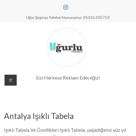
Skip
to
content
Uğur Şaşmaz Telefon Numaramız:
05331435753
Dijital Baskı Merkezi| Antalya
Sizi Herkese Reklam Edeceğiz!
Reklam Baskı| Antalya Tabela
Antalya Işıklı Tabela
Işıklı Tabela Ve Özellikleri Işıklı Tabela, yaşadığımız yüz yıl