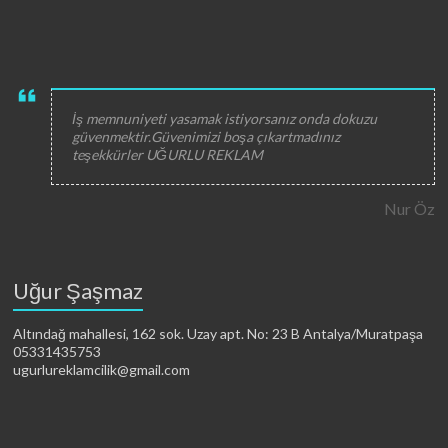
İş memnuniyeti yasamak istiyorsanız onda dokuzu
güvenmektir.Güvenimizi boşa çıkartmadınız
teşekkürler UĞURLU REKLAM
Nur Öz
Uğur Şaşmaz
Altındağ mahallesi, 162 sok. Uzay apt. No: 23 B Antalya/Muratpaşa
05331435753
ugurlureklamcilik@gmail.com