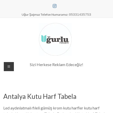
Skip
to
content
Uğur Şaşmaz Telefon Numaramız:
05331435753
Dijital Baskı Merkezi| Antalya
Sizi Herkese Reklam Edeceğiz!
Reklam Baskı| Antalya Tabela
Antalya Kutu Harf Tabela
Led aydınlatmalı fileli gümüş krom kutu harfler kutu harf