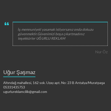
İş memnuniyeti yasamak istiyorsanız onda dokuzu
güvenmektir.Güvenimizi boşa çıkartmadınız
teşekkürler UĞURLU REKLAM
Nur Öz
Uğur Şaşmaz
Altındağ mahallesi, 162 sok. Uzay apt. No: 23 B Antalya/Muratpaşa
05331435753
ugurlureklamcilik@gmail.com