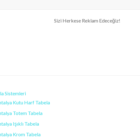
| Antalya Tabela
Sizi Herkese Reklam Edeceğiz!
a Sistemleri
talya Kutu Harf Tabela
ntalya Totem Tabela
talya Işıklı Tabela
ntalya Krom Tabela