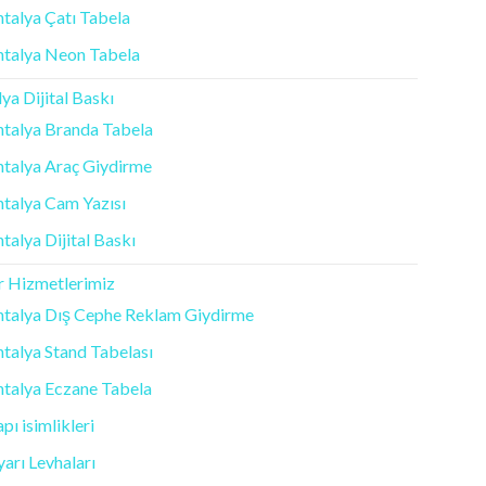
talya Çatı Tabela
ntalya Neon Tabela
ya Dijital Baskı
talya Branda Tabela
talya Araç Giydirme
talya Cam Yazısı
talya Dijital Baskı
r Hizmetlerimiz
ntalya Dış Cephe Reklam Giydirme
talya Stand Tabelası
talya Eczane Tabela
pı isimlikleri
arı Levhaları