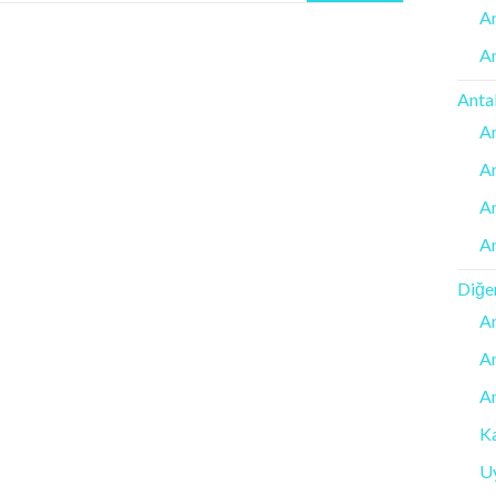
An
A
Antal
An
An
An
An
Diğe
A
An
An
Ka
Uy