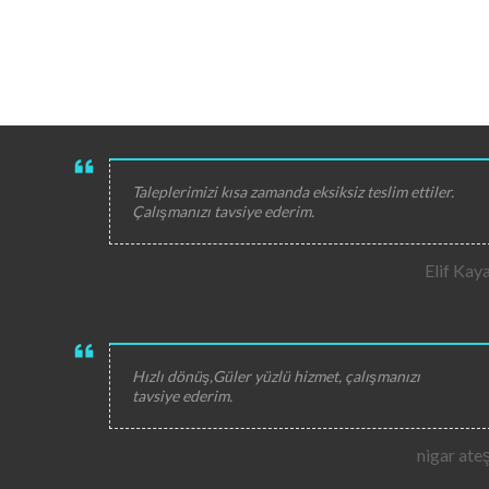
Taleplerimizi kısa zamanda eksiksiz teslim ettiler.
Çalışmanızı tavsiye ederim.
Elif Kay
Hızlı dönüş,Güler yüzlü hizmet, çalışmanızı
tavsiye ederim.
nigar ate