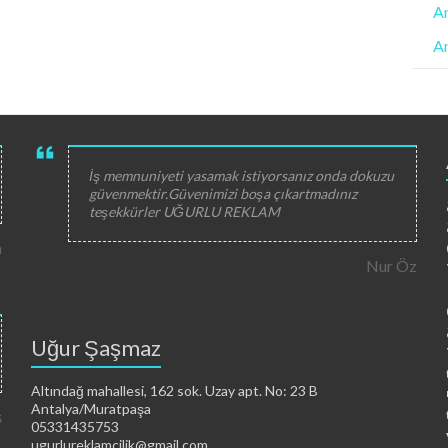
An
An
İş memnuniyeti yasamak istiyorsanız onda dokuzu
güvenmektir.Güvenimizi boşa çıkartmadınız
teşekkürler UĞURLU REKLAM
a
Nur Öz
Uğur Şaşmaz
Altındağ mahallesi, 162 sok. Uzay apt. No: 23 B
Antalya/Muratpaşa
ş
05331435753
ugurlureklamcilik@gmail.com