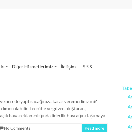
Merkezi| Antalya Reklam Baskı
skı
Diğer Hizmetlerimiz
İletişim
S.S.S.
Tabel
An
l ve nerede yaptıracağınıza karar veremediniz mi?
A
rdımcı olabilir. Tecrübe ve güven oluşturan,
 açık hava reklamcılığında liderlik bayrağını taşımaya
An
A
No Comments
Read more