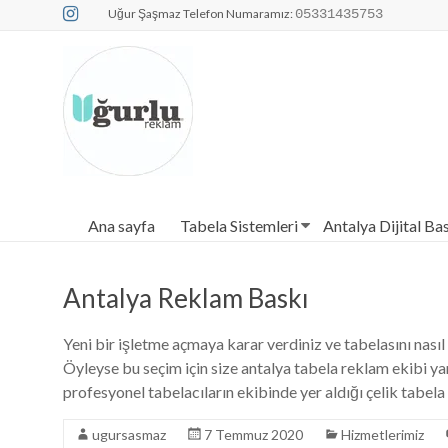
Skip
Uğur Şaşmaz Telefon Numaramız:
05331435753
to
content
Dijital Baskı 
Ana sayfa
Tabela Sistemleri
Antalya Dijital Ba
Antalya Reklam Baskı
Yeni bir işletme açmaya karar verdiniz ve tabelasını nası
Öyleyse bu seçim için size antalya tabela reklam ekibi ya
profesyonel tabelacıların ekibinde yer aldığı çelik tabela
ugursasmaz
7 Temmuz 2020
Hizmetlerimiz