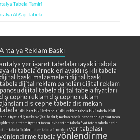
talya Tabela Tamiri
talya Ahşap Tabela
Antalya Reklam Baskı
antalya yer işaret tabelaları
ayakli tabela
ayaklı tabela örnekleri
ayaklı ışıklı tabela
dijital baskı malzemeleri
dijital baskı
tabela
dijital reklam panoları
dijital reklam
panosu
dijital tabela
dijital tabela fiyatları
dış cephe reklam
dış cephe reklam
ajansları
dış cephe tabela
dış mekan
tabela
isikli harf
isikli led tabela
isikli reklam tabela
isikli tabela
isikli
tabela fiyatlari
iç mekan dijital baskı
iç mekan tabela
neon tabela yapımı
neon
ışıklı tabela
totem fiyatları
totem levha
totem tabela fiyat
totem tabela nedir
yer tabelası
totem tabela ölçüleri
totem tabela örnekleri
yönlendirme
yönlendirme tabela