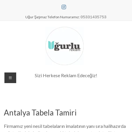
Skip
to
content
Uğur Şaşmaz Telefon Numaramız:
05331435753
Dijital Baskı Merkezi| Antalya
Sizi Herkese Reklam Edeceğiz!
Reklam Baskı| Antalya Tabela
Antalya Tabela Tamiri
Firmamız yeni nesil tabelaların imalatının yanı sıra halihazırda