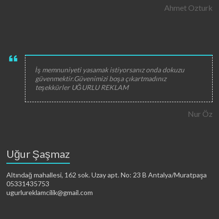
Ahmet Ozturk
İş memnuniyeti yasamak istiyorsanız onda dokuzu
güvenmektir.Güvenimizi boşa çıkartmadınız
teşekkürler UĞURLU REKLAM
Nur Öz
Uğur Şaşmaz
Altındağ mahallesi, 162 sok. Uzay apt. No: 23 B Antalya/Muratpaşa
05331435753
ugurlureklamcilik@gmail.com