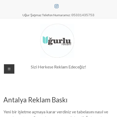
Skip
to
content
Uğur Şaşmaz Telefon Numaramız:
05331435753
Dijital Baskı Merkezi| Antalya
Sizi Herkese Reklam Edeceğiz!
Reklam Baskı| Antalya Tabela
Antalya Reklam Baskı
Yeni bir işletme açmaya karar verdiniz ve tabelasını nasıl ve