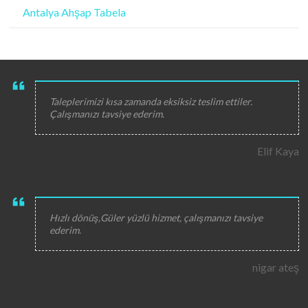
Antalya Ahşap Tabela
Taleplerimizi kısa zamanda eksiksiz teslim ettiler.
Çalışmanızı tavsiye ederim.
Elif Kaya
Hızlı dönüş,Güler yüzlü hizmet, çalışmanızı tavsiye
ederim.
nigar ateş